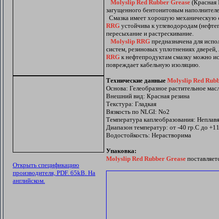
Molyslip Red Rubber Grease
(Красная 
загущенного бентонитовым наполнителе
Смазка имеет хорошую механическую ст
RRG
устойчива к углеводородам (нефте
пересыхание и растрескивание.
Molyslip RRG
предназначена для испо
систем, резиновых уплотнениях дверей,
RRG
к нефтепродуктам смазку можно ис
повреждает кабельную изоляцию.
Технические данные
Molyslip Red Rub
Основа: Гелеобразное растительное мас
Внешний вид: Красная резина
Текстура: Гладкая
Вязкость по NLGI: No2
Температура каплеобразования: Неплав
Диапазон температур: от -40 гр.С до +11
Водостойкость: Нерастворима
Упаковка:
Molyslip Red Rubber Grease
поставляется
Открыть спецификацию
производителя, PDF. 65kB. На
английском.